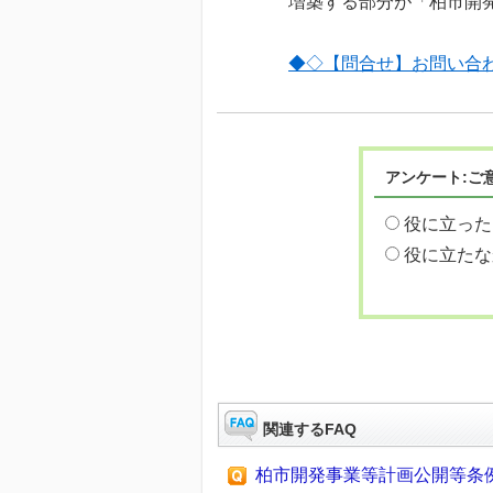
増築する部分が「柏市開
◆◇【問合せ】お問い合
アンケート:ご
役に立った
役に立たな
関連するFAQ
柏市開発事業等計画公開等条