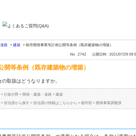
・道路
>
建築
>
柏市開発事業等計画公開等条例（既存建築物の増築）
No : 2742
公開日時 : 2021/07/29 09:
公開等条例（既存建築物の増築）
合の取扱はどうなりますか。
>
行政分野
>
開発・建築・道路
>
建築
>
担当課から探す
>
担当課の情報はこちらから
>
都市部
>
開発事業調整課