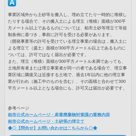
事業区域外から土砂等を搬入し、埋め立てたり一時的に堆積し
たりする場合で、その搬入土による埋立（堆積）面積が300平
方メートル以上であるものについては、柏市土砂等埋立て等規
制条例に基づき，事前に許可を受ける必要があります。
（開発事業等の許可を受けている埋立事業の場合は，搬入土に
よる埋立て（盛土）面積が300平方メートル以上であるものに
ついては、許可ではなく届出が必要です。
また、埋立（堆積）面積が300平方メートル未満であっても、
土地所有者または埋立事業者が同一の者である場合で、埋立事
業区域に隣接又は近接する土地で、過去1年以内に他の埋立事
業が行われ（施工中のものを含む）、その面積と合わせて300
平方メートル以上となる場合にも、許可又は届出が必要です。
参考ページ
柏市公式ホームページ・産業廃棄物対策課の業務内容
柏市公式ホームページ・土砂等の埋立て
◆◇【問合せ】お問い合わせはこちらから◇◆