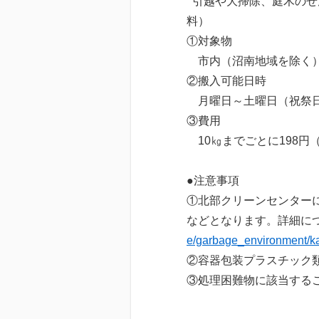
引越や大掃除、庭木のせ
料）
①対象物
市内（沼南地域を除く）
②搬入可能日時
月曜日～土曜日（祝祭日を
③費用
10㎏までごとに198円
●注意事項
①北部クリーンセンター
などとなります。詳細に
e/garbage_environment/ka
②容器包装プラスチック類は
③処理困難物に該当する