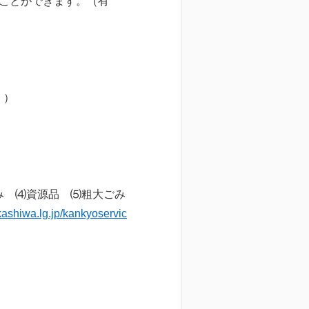
ことができます。（有
く）
み ⑷資源品 ⑸粗大ごみ
.kashiwa.lg.jp/kankyoservic
。
。