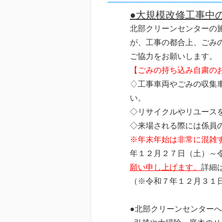
●大規模改修工事中
北部クリーンセンターの
が、工事の都合上、ごみ
ご協力をお願いします。
【ごみの持ち込み自粛の
♢工事車両やごみの収集
い。
◇リサイクルやリユース
◇来場される際には係員
※年末年始は非常に混雑
年１２月２７日（土）～
願い申し上げます。
詳細
（※令和７年１２月３１
●北部クリーンセンター