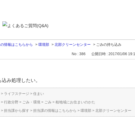
課の情報はこちらから
>
環境部
>
北部クリーンセンター
>
ごみの持ち込み
No : 386
公開日時 : 2017/01/06 19:
ち込み処理したい。
>
ライフステージ
>
住まい
>
行政分野
>
ごみ・環境
>
ごみ
>
柏地域にお住まいのかた
>
担当課から探す
>
担当課の情報はこちらから
>
環境部
>
北部クリーンセンター