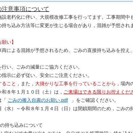
の注意事項について
施設老朽化に伴い、大規模改修工事を行ってます。工事期間中
の持ち込み方法等に変更が生じる場合があり，混雑が予想され
お願い】
車両による混雑が予想されるため、ごみの直接持ち込みを控え
を行い、ごみの減量にご協力ください。
の指示に必ず従い、安全にご注意ください。
すること
，また，
大掛かりな工事を行っていることから
，場内
令和８年１月１０日（土）は，
ご来場はできる限りお控えくだ
は「
ごみの搬入自粛のお願い.pdf
」をご確認ください。
日（水）～令和８年１月４日（日）は閉鎖期間のため，ごみの
への持ち込みについて