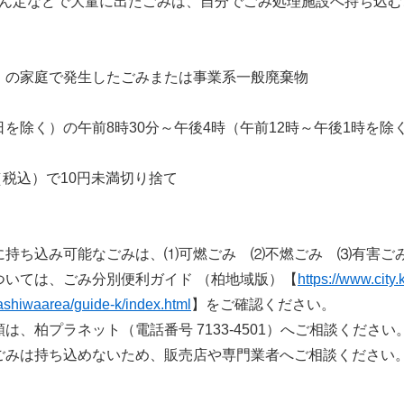
ん定などで大量に出たごみは、自分でごみ処理施設へ持ち込む
の家庭で発生したごみまたは事業系一般廃棄物
除く）の午前8時30分～午後4時（午前12時～午後1時を除
（税込）で10円未満切り捨て
に持ち込み可能なごみは、⑴可燃ごみ ⑵不燃ごみ ⑶有害ご
ついては、ごみ分別便利ガイド （柏地域版）【
https://www.city
shiwaarea/guide-k/index.html
】をご確認ください。
、柏プラネット（電話番号 7133-4501）へご相談ください
ごみは持ち込めないため、販売店や専門業者へご相談ください