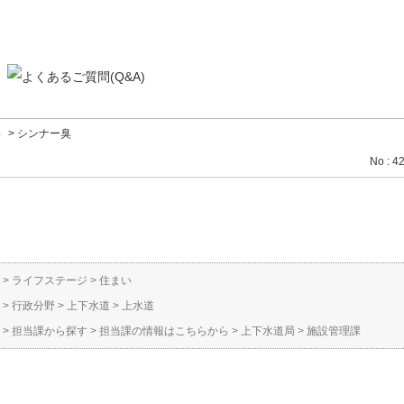
い
>
シンナー臭
No : 4
>
ライフステージ
>
住まい
>
行政分野
>
上下水道
>
上水道
>
担当課から探す
>
担当課の情報はこちらから
>
上下水道局
>
施設管理課