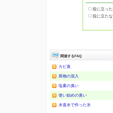
役に立った
役に立たな
関連するFAQ
カビ臭
異物の混入
塩素の臭い
使い始めの臭い
水道水で作った氷