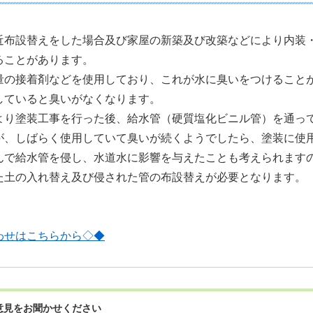
近布設替えをした場合及び家屋の新築及び改築などにより内装
ることがあります。
量の接着剤などを使用しており、これが水に臭いをつけること
していると臭いがなくなります。
より塗装工事を行った後、給水管（硬質塩化ビニル管）を通っ
が、しばらく使用していて臭いが続くようでしたら、塗装に使
んで給水管を侵し、水道水に影響を与えたことも考えられます
た土の入れ替え及び侵された管の布設替えが必要となります。
わせはこちらから◇◆
意見をお聞かせください