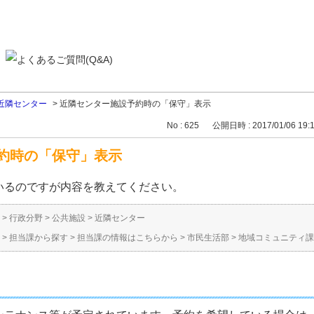
近隣センター
>
近隣センター施設予約時の「保守」表示
No : 625
公開日時 : 2017/01/06 19:
約時の「保守」表示
いるのですが内容を教えてください。
>
行政分野
>
公共施設
>
近隣センター
>
担当課から探す
>
担当課の情報はこちらから
>
市民生活部
>
地域コミュニティ課