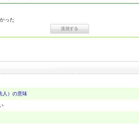
かった
法人）の意味
い