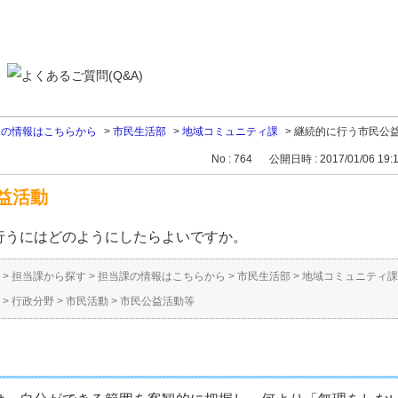
課の情報はこちらから
>
市民生活部
>
地域コミュニティ課
>
継続的に行う市民公
No : 764
公開日時 : 2017/01/06 19:
益活動
行うにはどのようにしたらよいですか。
>
担当課から探す
>
担当課の情報はこちらから
>
市民生活部
>
地域コミュニティ課
>
行政分野
>
市民活動
>
市民公益活動等