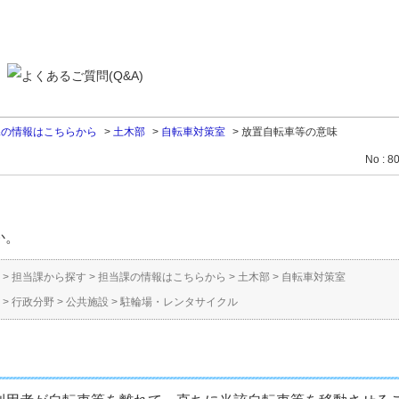
課の情報はこちらから
>
土木部
>
自転車対策室
>
放置自転車等の意味
No : 8
か。
>
担当課から探す
>
担当課の情報はこちらから
>
土木部
>
自転車対策室
>
行政分野
>
公共施設
>
駐輪場・レンタサイクル