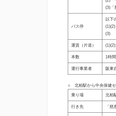
(2)
(3)
以下
バス停
(1)
(3
運賃（片道）
(1)
本数
1時
運行事業者
阪東
○ 北柏駅から中央保健
乗り場
北柏
行き先
「慈