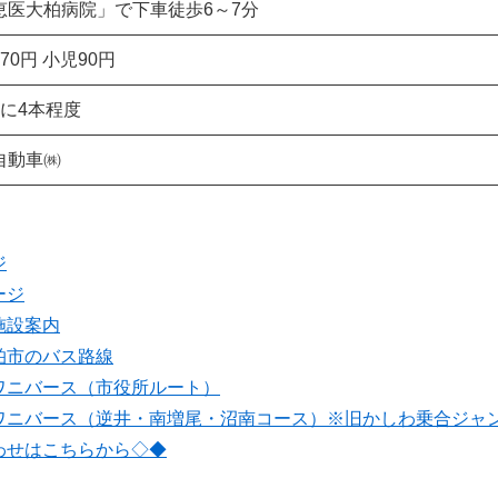
恵医大柏病院」で下車徒歩6～7分
70円 小児90円
間に4本程度
自動車㈱
ジ
ージ
施設案内
柏市のバス路線
ワニバース（市役所ルート）
ワニバース（逆井・南増尾・沼南コース）※旧かしわ乗合ジャ
わせはこちらから◇◆