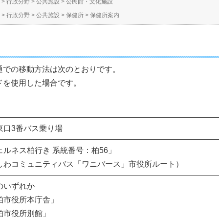
>
行政分野
>
公共施設
>
公民館・文化施設
>
行政分野
>
公共施設
>
保健所
>
保健所案内
通での移動方法は次のとおりです。
ドを使用した場合です。
東口3番バス乗り場
ェルネス柏行き 系統番号：柏56」
しわコミュニティバス「ワニバース」市役所ルート）
のいずれか
柏市役所本庁舎」
柏市役所別館」