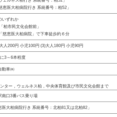
「ウェルネス柏行き 系統番号：柏52」
「慈恵医大柏病院行き 系統番号：柏52」
のいずれか
(2)「柏市民文化会館前」
) 「慈恵医大柏病院」で下車徒歩約６分
(2)大人200円 小児100円 (3)大人180円 小児90円
間に3～6本程度
自動車㈱
センター，ウェルネス柏，中央体育館及び市民文化会館まで
駅南口3番バス乗り場
恵医大柏病院行き 系統番号：北柏81又は北柏82」