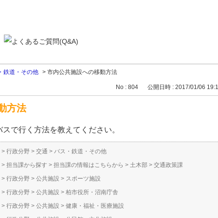
・鉄道・その他
>
市内公共施設への移動方法
No : 804
公開日時 : 2017/01/06 19:
動方法
バスで行く方法を教えてください。
>
行政分野
>
交通
>
バス・鉄道・その他
>
担当課から探す
>
担当課の情報はこちらから
>
土木部
>
交通政策課
>
行政分野
>
公共施設
>
スポーツ施設
>
行政分野
>
公共施設
>
柏市役所・沼南庁舎
>
行政分野
>
公共施設
>
健康・福祉・医療施設