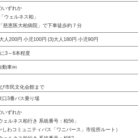
のいずれか
(2)「ウェルネス柏」
) 「慈恵医大柏病院」で下車徒歩約７分
(2)大人200円 小児100円 (3)大人180円 小児90円
間に3～6本程度
自動車㈱
及び市民文化会館まで
東口3番バス乗り場
のいずれか
「ウェルネス柏行き 系統番号：柏56」
しわコミュニティバス「ワニバース」市役所ルート）