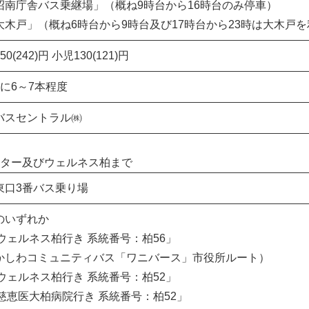
沼南庁舎バス乗継場」（概ね9時台から16時台のみ停車）
大木戸」（概ね6時台から9時台及び17時台から23時は大木戸
0(242)円 小児130(121)円
間に6～7本程度
バスセントラル㈱
ンター及びウェルネス柏まで
東口3番バス乗り場
のいずれか
「ウェルネス柏行き 系統番号：柏56」
しわコミュニティバス「ワニバース」市役所ルート）
「ウェルネス柏行き 系統番号：柏52」
「慈恵医大柏病院行き 系統番号：柏52」