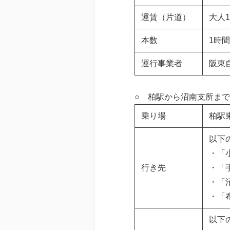
運賃（片道）
大人1
本数
1時
運行事業者
阪東
○ 柏駅から沼南支所まで
乗り場
柏駅
以下
・「
行き先
・「
・「
・「
以下