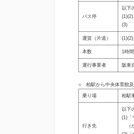
以下
バス停
(1)
(3
運賃（片道）
(1)
本数
1時
運行事業者
阪東
○ 柏駅から中央体育館
乗り場
柏駅
以下
(1)
行き先
（か