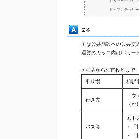
トップカテゴリー
トップカテゴリー
回答
主な公共施設への公共交
運賃のカッコ内はICカー
○ 柏駅から柏市役所まで
乗り場
柏駅
「ウ
行き先
（か
以下
バス停
・「
・「