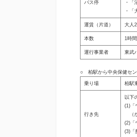
バス停
・「
・「
運賃（片道）
大人25
本数
1時
運行事業者
東武
○ 柏駅から中央保健セ
乗り場
柏駅
以下
(1)
行き先
（か
(2)
(3)