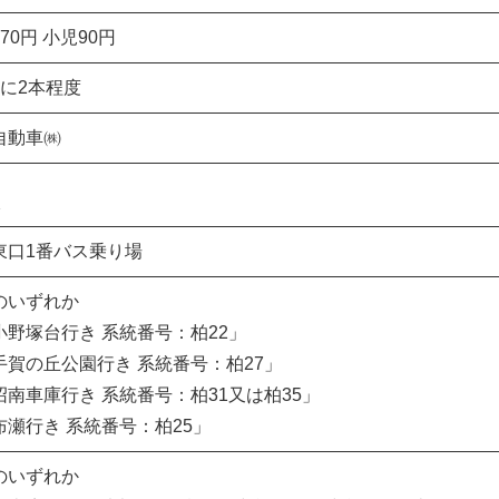
70円 小児90円
間に2本程度
自動車㈱
東口1番バス乗り場
のいずれか
小野塚台行き 系統番号：柏22」
手賀の丘公園行き 系統番号：柏27」
沼南車庫行き 系統番号：柏31又は柏35」
布瀬行き 系統番号：柏25」
のいずれか