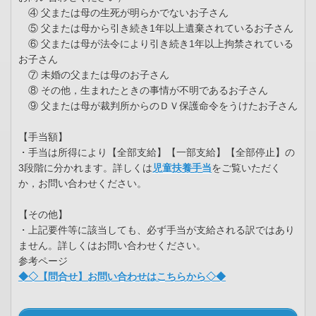
④ 父または母の生死が明らかでないお子さん
⑤ 父または母から引き続き1年以上遺棄されているお子さん
⑥ 父または母が法令により引き続き1年以上拘禁されている
お子さん
⑦ 未婚の父または母のお子さん
⑧ その他，生まれたときの事情が不明であるお子さん
⑨ 父または母が裁判所からのＤＶ保護命令をうけたお子さん
【手当額】
・手当は所得により【全部支給】【一部支給】【全部停止】の
3段階に分かれます。詳しくは
児童扶養手当
をご覧いただく
か，お問い合わせください。
【その他】
・上記要件等に該当しても、必ず手当が支給される訳ではあり
ません。詳しくはお問い合わせください。
参考ページ
◆◇【問合せ】お問い合わせはこちらから◇◆