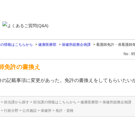
課の情報はこちらから
>
健康医療部
>
保健所総務企画課
>
看護師免許・准看護師
No : 9
師免許の書換え
許の記載事項に変更があった。免許の書換えをしてもらいたい
>
担当課から探す
>
担当課の情報はこちらから
>
健康医療部
>
保健所総務企画課
>
行政分野
>
公共施設
>
保健所
>
免許・資格