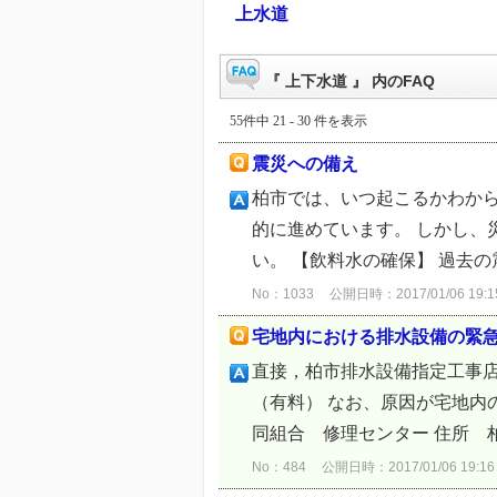
上水道
『 上下水道 』 内のFAQ
55件中 21 - 30 件を表示
震災への備え
柏市では、いつ起こるかわか
的に進めています。 しかし、
い。 【飲料水の確保】 過去の
No：1033
公開日時：2017/01/06 19:1
宅地内における排水設備の緊
直接，柏市排水設備指定工事店
（有料） なお、原因が宅地内
同組合 修理センター 住所 柏市十
No：484
公開日時：2017/01/06 19:16