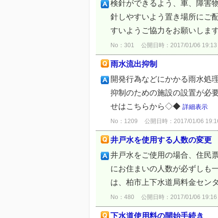
検針ができるよう、車、障害
針しやすいよう置き場所にご
すいようご協力をお願いします。
No：301
公開日時：2017/01/06 19:13
雨水流出抑制
開発行為などにかかる雨水処
抑制のための施設の設置が必要
せはこちらから◇◆
詳細表示
No：1209
公開日時：2017/01/06 19:1
井戸水を使用する人数の変更
井戸水をご使用の場合、住民
にお住まいの人数が必ずしも
は、柏市上下水道局料金センタ
No：480
公開日時：2017/01/06 19:16
下水道使用料の開始手続き