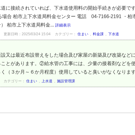
水道に接続されていれば、下水道使用料の開始手続きが必要です
場合 柏市上下水道局料金センター 電話 04-7166-2191 
 柏市上下水道局料金...
詳細表示
更新日時：2025/03/24 15:04
カテゴリー：
住まい
,
料金課
,
下水道
新設又は最近布設替えをした場合及び家屋の新築及び改築など
ることがあります。②給水管の工事には、少量の接着剤などを
く（３か月～６か月程度）使用していると臭いがなくなります。
カテゴリー：
住まい
,
上水道
,
施設管理課