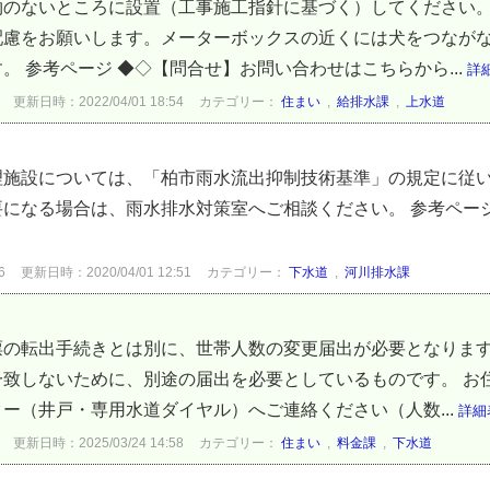
物のないところに設置（工事施工指針に基づく）してください
配慮をお願いします。メーターボックスの近くには犬をつなが
 参考ページ ◆◇【問合せ】お問い合わせはこちらから...
詳
更新日時：2022/04/01 18:54
カテゴリー：
住まい
,
給排水課
,
上水道
理施設については、「柏市雨水流出抑制技術基準」の規定に従
になる場合は、雨水排水対策室へご相談ください。 参考ペー
6
更新日時：2020/04/01 12:51
カテゴリー：
下水道
,
河川排水課
票の転出手続きとは別に、世帯人数の変更届出が必要となります
一致しないために、別途の届出を必要としているものです。 お
ー（井戸・専用水道ダイヤル）へご連絡ください（人数...
詳細
更新日時：2025/03/24 14:58
カテゴリー：
住まい
,
料金課
,
下水道