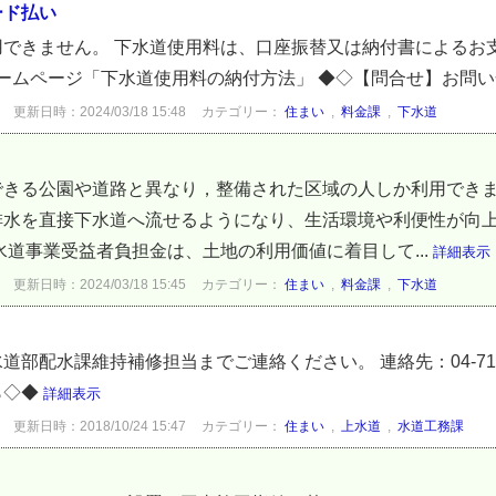
ード払い
用できません。 下水道使用料は、口座振替又は納付書によるお
ホームページ「下水道使用料の納付方法」 ◆◇【問合せ】お問
更新日時：2024/03/18 15:48
カテゴリー：
住まい
,
料金課
,
下水道
できる公園や道路と異なり，整備された区域の人しか利用できま
排水を直接下水道へ流せるようになり、生活環境や利便性が向
水道事業受益者負担金は、土地の利用価値に着目して...
詳細表示
更新日時：2024/03/18 15:45
カテゴリー：
住まい
,
料金課
,
下水道
部配水課維持補修担当までご連絡ください。 連絡先：04-7166
ら◇◆
詳細表示
更新日時：2018/10/24 15:47
カテゴリー：
住まい
,
上水道
,
水道工務課