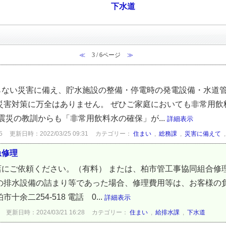
下水道
≪
3 / 6ページ
≫
らない災害に備え、貯水施設の整備・停電時の発電設備・水道
災害対策に万全はありません。 ぜひご家庭においても非常用
震災の教訓からも「非常用飲料水の確保」が...
詳細表示
5
更新日時：2022/03/25 09:31
カテゴリー：
住まい
,
総務課
,
災害に備えて
急修理
にご依頼ください。（有料） または、柏市管工事協同組合修
の排水設備の詰まり等であった場合、修理費用等は、お客様の
余二254-518 電話 0...
詳細表示
更新日時：2024/03/21 16:28
カテゴリー：
住まい
,
給排水課
,
下水道