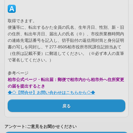
取得できます。
便箋等に、転出するかた全員の氏名、生年月日、性別、新・旧
の住所、転出年月日、届出人の氏名（※）、市役所業務時間内
の連絡先電話番号を記入し、切手貼付の返信用封筒と身分証明
書の写しを同封し、〒277-8505柏市役所市民課住記担当あて
（住所は記載不要）に郵送してください。（※必ず本人の直筆
で署名してください。）
参考ページ
柏市公式ページ・転出届：郵便で柏市内から柏市外へ住所変更
の届を提出するとき
◆◇【問合せ】お問い合わせはこちらから◇◆
戻る
アンケート:ご意見をお聞かせください