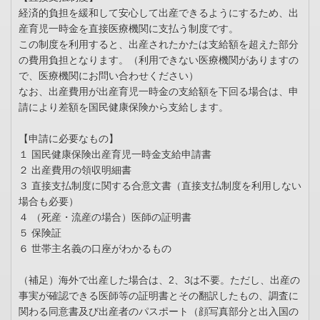
経済的負担を緩和して安心して出産できるようにするため、出
産育児一時金を直接医療機関に支払う制度です。
この制度を利用すると、出産されたかたは支給額を超えた部分
の費用負担となります。（利用できない医療機関がありますの
で、医療機関にお問い合わせください）
なお、出産費用が出産育児一時金の支給額を下回る場合は、申
請により差額を国民健康保険から支給します。
【申請に必要なもの】
１ 国民健康保険出産育児一時金支給申請書
２ 出産費用の領収明細書
３ 直接支払制度に関する合意文書（直接支払制度を利用しない
場合も必要）
４ （死産・流産の場合）医師の証明書
５ 保険証
６ 世帯主名義の口座がわかるもの
（補足）海外で出産した場合は、2、3は不要。ただし、出産の
事実が確認できる医師等の証明書とその翻訳したもの、調査に
関わる同意書及び出産者のパスポート（顔写真部分と出入国の