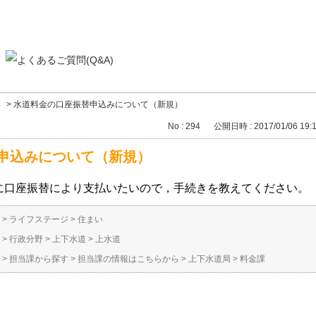
い
>
水道料金の口座振替申込みについて（新規）
No : 294
公開日時 : 2017/01/06 19:
申込みについて（新規）
に口座振替により支払いたいので，手続きを教えてください。
>
ライフステージ
>
住まい
>
行政分野
>
上下水道
>
上水道
>
担当課から探す
>
担当課の情報はこちらから
>
上下水道局
>
料金課