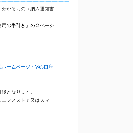
が分かる
もの（納入通知書
利用の手引き」の２ぺージ
式ホームページ・Web口座
月後となります。
ニエンスストア又はスマー