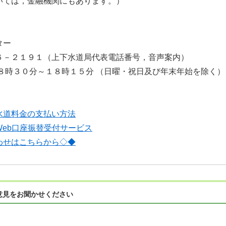
ては，金融機関にもあります。）
ター
６－２１９１（上下水道局代表電話番号，音声案内）
８時３０分～１８時１５分 （日曜・祝日及び年末年始を除く）
水道料金の支払い方法
eb口座振替受付サービス
わせはこちらから◇◆
意見をお聞かせください