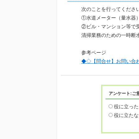
次のことを行ってくださ
①水道メーター（量水器
②ビル・マンション等で
清掃業務のための一時断
参考ページ
◆◇【問合せ】お問い合
アンケート:ご
役に立った
役に立たな