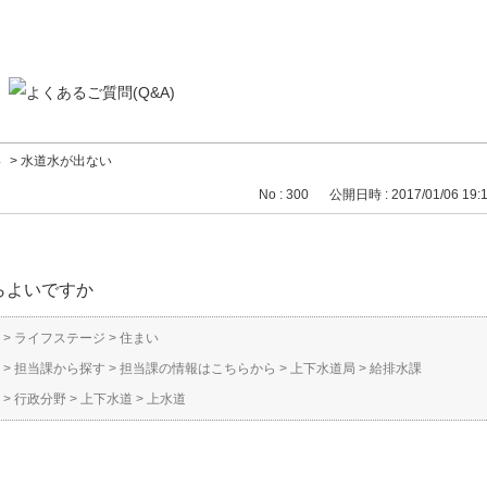
い
>
水道水が出ない
No : 300
公開日時 : 2017/01/06 19:
らよいですか
>
ライフステージ
>
住まい
>
担当課から探す
>
担当課の情報はこちらから
>
上下水道局
>
給排水課
>
行政分野
>
上下水道
>
上水道