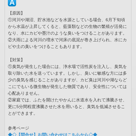
【原因】
①河川や湖沼、貯水池などを水源としている場合、6月下旬頃
から水温が上昇してくると、藍藻類などの生物の繁殖が活発に
なり、水にカビや墨汁のような臭いをつけることがあります。
②大雨による河川の増水で河床の底泥が巻き上げられ、水にカ
ビや土の臭いをつけることもあります。
【対策】
①臭気が発生した場合には、浄水場で活性炭を注入し、臭気を
取り除いた水を送っています。しかし、臭いに敏感な方には多
少の臭気を感じることがありますが、カビ臭は河川や湖ならど
こにでもいる微生物が発生した物質であり、安全性については
心配ありません。
②家庭では、ふたを開けたやかんに水道水を入れて沸騰させ、
更に5分間程度沸騰させた水を用いると、臭気を低減させるこ
とができます。
参考ページ
◆◇【問合せ】お問い合わせはこちらから◇◆