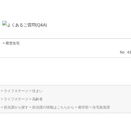
い
>
県営住宅
No : 4
>
ライフステージ
>
住まい
>
ライフステージ
>
高齢者
>
担当課から探す
>
担当課の情報はこちらから
>
都市部
>
住宅政策課