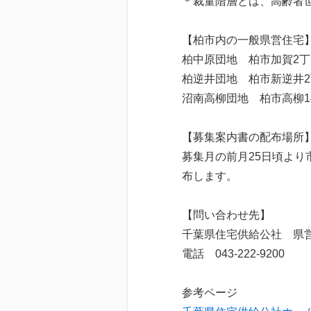
＊裁量階層とは、高齢者
【柏市内の一般県営住宅
柏中原団地 柏市加賀2丁
柏逆井団地 柏市新逆井
沼南高柳団地 柏市高柳1
【募集案内書の配布場所
募集月の前月25日頃よ
布します。
【問い合わせ先】
千葉県住宅供給公社 県
電話 043-222-9200
参考ページ