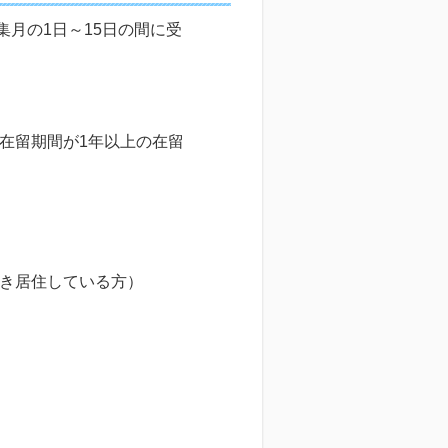
集月の1日～15日の間に受
在留期間が1年以上の在留
続き居住している方）