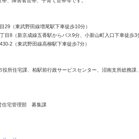
世帯、障害者世帯、子育て世帯等です。
】
目29（東武野田線増尾駅下車徒歩10分）
2丁目8（新京成線五香駅からバス9分、小新山町入口下車徒
430-2（東武野田線高柳駅下車徒歩7分）
】
り市役所住宅課、柏駅前行政サービスセンター、沼南支所総務課
営住宅管理部 募集課