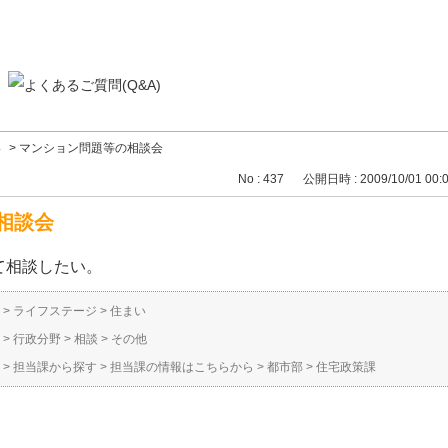
い
>
マンション問題等の相談会
No : 437
公開日時 : 2009/10/01 00:
相談会
て相談したい。
>
ライフステージ
>
住まい
>
行政分野
>
相談
>
その他
>
担当課から探す
>
担当課の情報はこちらから
>
都市部
>
住宅政策課