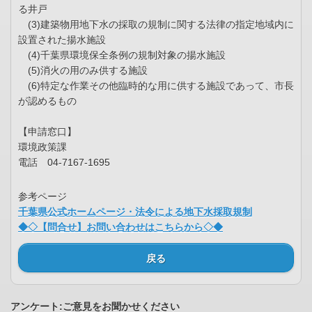
る井戸
(3)建築物用地下水の採取の規制に関する法律の指定地域内に
設置された揚水施設
(4)千葉県環境保全条例の規制対象の揚水施設
(5)消火の用のみ供する施設
(6)特定な作業その他臨時的な用に供する施設であって、市長
が認めるもの
【申請窓口】
環境政策課
電話 04-7167-1695
参考ページ
千葉県公式ホームページ・法令による地下水採取規制
◆◇【問合せ】お問い合わせはこちらから◇◆
戻る
アンケート:ご意見をお聞かせください