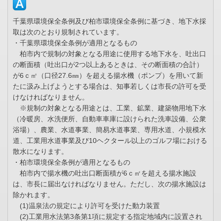
千葉県環境保全条例及び柏市環境保全条例に基づき、地下水採
取は次のとおり規制されています。
・千葉県環境保全条例が適用となるもの
柏市内で規制の対象となる用途に使用する地下水を、吐出口
の断面積（吐出口が2つ以上あるときは、その断面積の合計）
が6ｃ㎡（口径27.6㎜）を超える揚水機（ポンプ）を用いて新
たに汲み上げようとする場合は、知事若しくは市長の許可を受
けなければなりません。
※規制の対象となる用途とは、工業、鉱業、建築物用地下水
（冷暖房、水洗便所、自動車車庫に設けられた洗車設備、公衆
浴場）、農業、水道事業、簡易水道事業、専用水道、小規模水
道、工業用水道事業及び10ヘクタール以上のゴルフ場における
散水になります。
・柏市環境保全条例が適用となるもの
柏市内で揚水機の吐出口断面積が6ｃ㎡を超える揚水施設
は、市長に届出なければなりません。ただし、次の揚水施設は
除かれます。
(1)温泉法の規定により許可を受けた動力装置
(2)工業用水法第3条第1項に規定する指定地域内に設置され