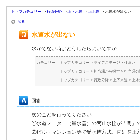
トップカテゴリー
>
行政分野
>
上下水道
>
上水道
>
水道水が出ない
戻る
水道水が出ない
水がでない時はどうしたらよいですか
カテゴリー :
トップカテゴリー
>
ライフステージ
>
住まい
トップカテゴリー
>
担当課から探す
>
担当課の
トップカテゴリー
>
行政分野
>
上下水道
>
上水
回答
次のことを行ってください。
①水道メーター（量水器）の丙止水栓が「閉」
②ビル・マンション等で受水槽方式、直結増圧