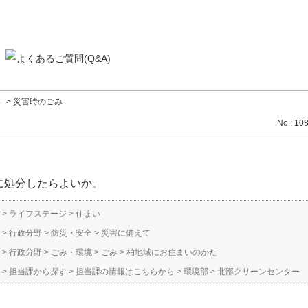
い
>
災害時のごみ
No : 10
に処分したらよいか。
>
ライフステージ
>
住まい
>
行政分野
>
防災・安全
>
災害に備えて
>
行政分野
>
ごみ・環境
>
ごみ
>
柏地域にお住まいのかた
>
担当課から探す
>
担当課の情報はこちらから
>
環境部
>
北部クリーンセンター