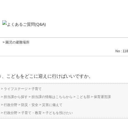
て
>
園児の避難場所
No : 11
き、こどもをどこに迎えに行けばいいですか。
>
ライフステージ
>
子育て
>
担当課から探す
>
担当課の情報はこちらから
>
こども部
>
保育運営課
>
行政分野
>
防災・安全
>
災害に備えて
>
行政分野
>
子育て・教育
>
子どもを預けたい