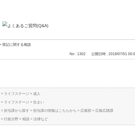
>
登記に関する相談
No : 1302
公開日時 : 2018/07/01 00:
>
ライフステージ
>
成人
>
ライフステージ
>
住まい
>
担当課から探す
>
担当課の情報はこちらから
>
広報部
>
広報広聴課
>
行政分野
>
相談
>
法律など