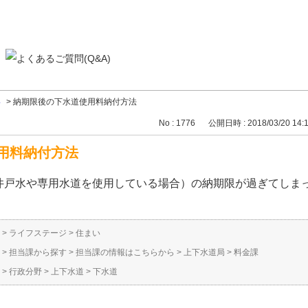
い
>
納期限後の下水道使用料納付方法
No : 1776
公開日時 : 2018/03/20 14:
用料納付方法
井戸水や専用水道を使用している場合）の納期限が過ぎてしま
>
ライフステージ
>
住まい
>
担当課から探す
>
担当課の情報はこちらから
>
上下水道局
>
料金課
>
行政分野
>
上下水道
>
下水道