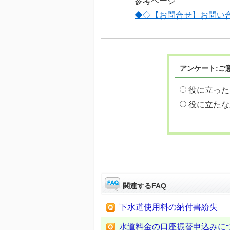
参考ページ
◆◇【お問合せ】お問い
アンケート:ご
役に立った
役に立たな
関連するFAQ
下水道使用料の納付書紛失
水道料金の口座振替申込みに