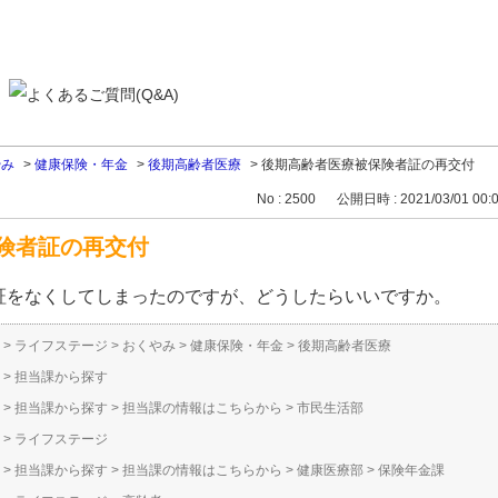
やみ
>
健康保険・年金
>
後期高齢者医療
>
後期高齢者医療被保険者証の再交付
No : 2500
公開日時 : 2021/03/01 00:
険者証の再交付
証をなくしてしまったのですが、どうしたらいいですか。
>
ライフステージ
>
おくやみ
>
健康保険・年金
>
後期高齢者医療
>
担当課から探す
>
担当課から探す
>
担当課の情報はこちらから
>
市民生活部
>
ライフステージ
>
担当課から探す
>
担当課の情報はこちらから
>
健康医療部
>
保険年金課