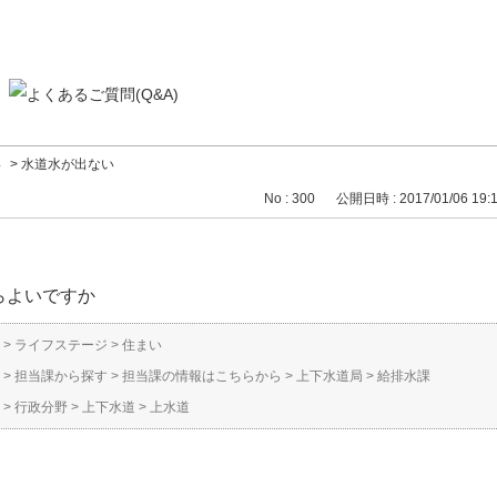
い
>
水道水が出ない
No : 300
公開日時 : 2017/01/06 19:
らよいですか
>
ライフステージ
>
住まい
>
担当課から探す
>
担当課の情報はこちらから
>
上下水道局
>
給排水課
>
行政分野
>
上下水道
>
上水道