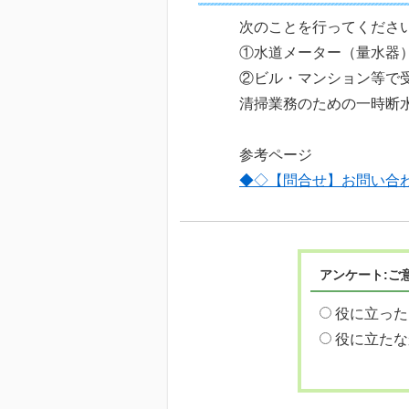
次のことを行ってくださ
①水道メーター（量水器
②ビル・マンション等で
清掃業務のための一時断
参考ページ
◆◇【問合せ】お問い合
アンケート:ご
役に立った
役に立たな