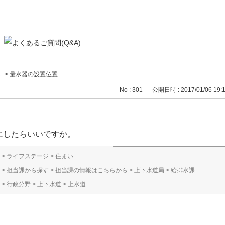
い
>
量水器の設置位置
No : 301
公開日時 : 2017/01/06 19:
にしたらいいですか。
>
ライフステージ
>
住まい
>
担当課から探す
>
担当課の情報はこちらから
>
上下水道局
>
給排水課
>
行政分野
>
上下水道
>
上水道