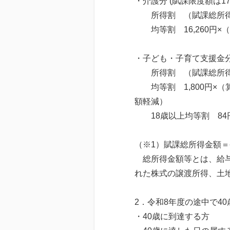
・介護分 (賦課限度額は1
所得割 （賦課総所得金
均等割 16,260円×
・子ども・子育て支援金分 
所得割 （賦課総所得金
均等割 1,800円×（
額軽減）
18歳以上均等割 84円
（※1）賦課総所得金額＝令
総所得金額等とは、給与
れた株式の譲渡所得、土
2．令和8年度の途中で4
・40歳に到達する方