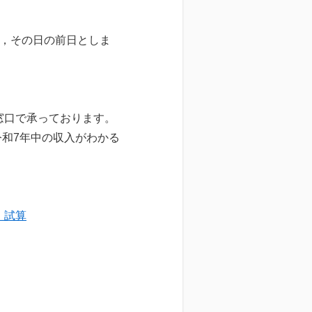
は，その日の前日としま
窓口で承っております。
令和7年中の収入がわかる
・試算