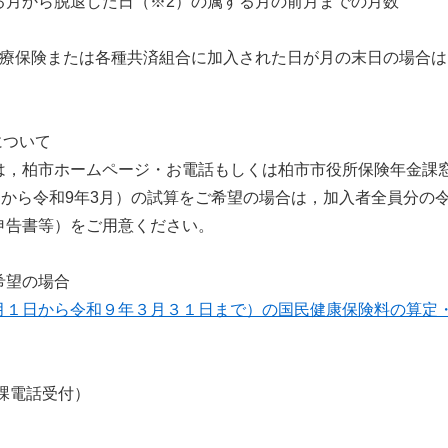
月から脱退した日（※2）の属する月の前月までの月数
医療保険または各種共済組合に加入された日が月の末日の場合
について
，柏市ホームページ・お電話もしくは柏市市役所保険年金課
から令和9年3月）の試算をご希望の場合は，加入者全員分の
申告書等）をご用意ください。
希望の場合
月１日から令和９年３月３１日まで）の国民健康保険料の算定
年金課電話受付）