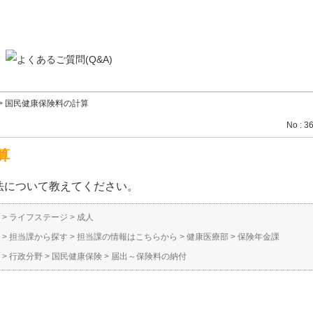
>
国民健康保険料の計算
No : 3
算
法について教えてください。
>
ライフステージ
>
成人
>
担当課から探す
>
担当課の情報はこちらから
>
健康医療部
>
保険年金課
>
行政分野
>
国民健康保険
>
届出～保険料の納付