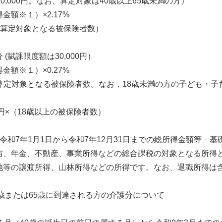
70,000円。なお、算定対象は40歳以上65歳未満の方）
額※１）×2.17%
（算定対象となる被保険者数）
(賦課限度額は30,000円）
額※１）×0.27%
算定対象となる被保険者数。なお，18歳未満の方の子ども・子
×（18歳以上の被保険者数）
和7年1月1日から令和7年12月31日までの総所得金額等－基礎
、年金、不動産、事業所得などの総合課税の対象となる所得
地等の譲渡所得、山林所得などの所得です。なお、退職所得は
0歳または65歳に到達される方の介護分について