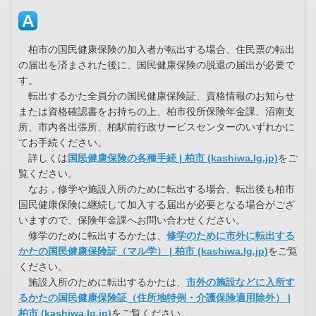
柏市の国民健康保険の加入者が転出する場合、住民票の転出
の届出を済まされた後に、国民健康保険の脱退の届出が必要で
す。
転出するかた全員分の国民健康保険証、資格情報のお知らせ
または資格確認書をお持ちの上、柏市役所保険年金課、沼南支
所、市内各出張所、柏駅前行政サービスセンターのいずれかに
てお手続ください。
詳しくは
国民健康保険の各種手続 | 柏市 (kashiwa.lg.jp)
をご
覧ください。
なお，修学や施設入所のために転出する場合、転出後も柏市
国民健康保険に継続して加入する届出が必要となる場合がござ
いますので、保険年金課へお問い合わせください。
修学のために転出するかたは、
修学のために市外に転出する
かたの国民健康保険証（マル学） | 柏市 (kashiwa.lg.jp)
をご覧
ください。
施設入所のために転出するかたは、
市外の施設などに入所す
るかたの国民健康保険証（住所地特例・介護保険適用除外） |
柏市 (kashiwa.lg.jp)
をご覧ください。