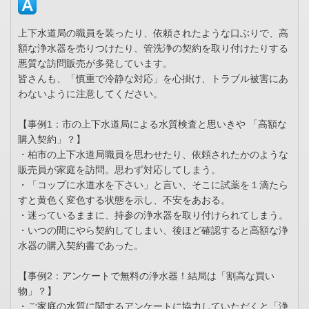
上下水道局の職員を装ったり、依頼されたような口ぶりで、高
額な浄水器を売りつけたり、管洗浄の契約を取り付けたりする
悪質な訪問販売が多発しています。
皆さんも、「慎重で冷静な対応」を心掛け、トラブル被害にあ
わないように注意してください。
【事例1：市の上下水道局による水質検査と思いきや 「高額な
購入契約」？】
・柏市の上下水道局職員を思わせたり、依頼されたかのような
販売員が家庭を訪問。思わず対応してしまう。
・「コップに水道水を下さい」と言い、そこに試薬を１滴たら
すと黄色く変色する状態を示し、不安をあおる。
・迷っているままに、持参の浄水器を取り付けられてしまう。
・いつの間にやら契約してしまい、後ほど確認すると高額な浄
水器の購入契約書であった。
【事例2：アンケートで無料の浄水器！結局は「割高な買い
物」？】
・ご家庭の水質に関するアンケートに協力していただくと「浄