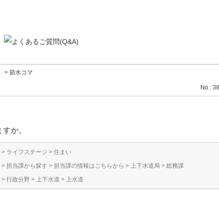
い
>
節水コマ
No : 3
ますか。
>
ライフステージ
>
住まい
>
担当課から探す
>
担当課の情報はこちらから
>
上下水道局
>
総務課
>
行政分野
>
上下水道
>
上水道