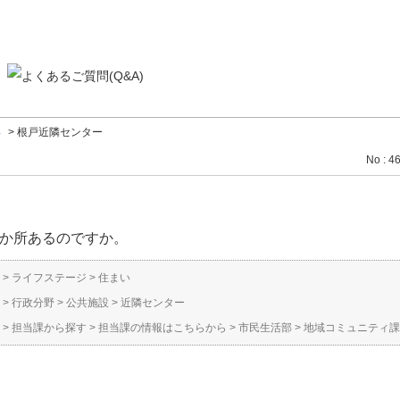
い
>
根戸近隣センター
No : 4
2か所あるのですか。
>
ライフステージ
>
住まい
>
行政分野
>
公共施設
>
近隣センター
>
担当課から探す
>
担当課の情報はこちらから
>
市民生活部
>
地域コミュニティ課