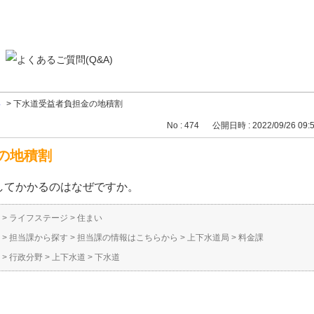
い
>
下水道受益者負担金の地積割
No : 474
公開日時 : 2022/09/26 09:
の地積割
してかかるのはなぜですか。
>
ライフステージ
>
住まい
>
担当課から探す
>
担当課の情報はこちらから
>
上下水道局
>
料金課
>
行政分野
>
上下水道
>
下水道