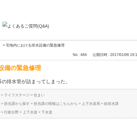
い
>
宅地内における排水設備の緊急修理
No : 484
公開日時 : 2017/01/06 19:
設備の緊急修理
等の排水管が詰まってしまった。
>
ライフステージ
>
住まい
>
担当課から探す
>
担当課の情報はこちらから
>
上下水道局
>
給排水課
>
行政分野
>
上下水道
>
下水道