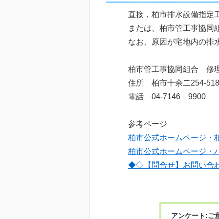
直接，柏市排水設備指定
または、柏市管工事協同
なお、原因が宅地内の排
柏市管工事協同組合 修
住所 柏市十余二254-51
電話 04-7146－9900
参考ページ
柏市公式ホームページ・
柏市公式ホームページ・
◆◇【問合せ】お問い合
アンケート:ご