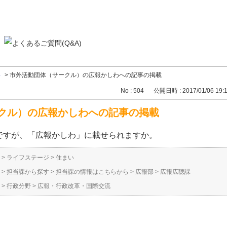
い
>
市外活動団体（サークル）の広報かしわへの記事の掲載
No : 504
公開日時 : 2017/01/06 19:
クル）の広報かしわへの記事の掲載
ですが、「広報かしわ」に載せられますか。
>
ライフステージ
>
住まい
>
担当課から探す
>
担当課の情報はこちらから
>
広報部
>
広報広聴課
>
行政分野
>
広報・行政改革・国際交流