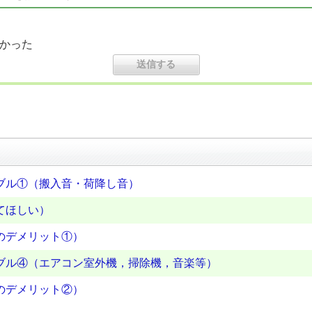
かった
ブル①（搬入音・荷降し音）
てほしい）
のデメリット①）
ブル④（エアコン室外機，掃除機，音楽等）
のデメリット②）