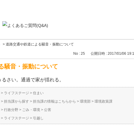
い
>
道路交通や鉄道による騒音・振動について
No : 25
公開日時 : 2017/01/06 19:
る騒音・振動について
うるさい。通過で家が揺れる。
>
ライフステージ
>
住まい
>
担当課から探す
>
担当課の情報はこちらから
>
環境部
>
環境政策課
>
行政分野
>
ごみ・環境
>
公害
>
ライフステージ
>
引越し