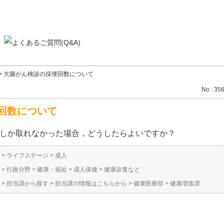
>
大腸がん検診の採便回数について
No : 35
回数について
本しか取れなかった場合，どうしたらよいですか？
>
ライフステージ
>
成人
>
行政分野
>
健康・福祉
>
成人保健
>
健康診査など
>
担当課から探す
>
担当課の情報はこちらから
>
健康医療部
>
健康増進課