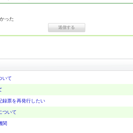
かった
ついて
て
記録票を再発行したい
について
機関