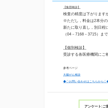
【集団検診】
検査の精度は下がります
※ただし，料金は2本分
新たに取り直し，別日程
（04－7168－3715
【個別検診】
受診する各医療機関にご
参考ページ
大腸がん検診
◆◇お問い合わせはこちらから◇
アンケート:ご