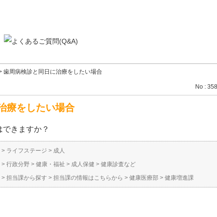
>
歯周病検診と同日に治療をしたい場合
No : 35
治療をしたい場合
はできますか？
>
ライフステージ
>
成人
>
行政分野
>
健康・福祉
>
成人保健
>
健康診査など
>
担当課から探す
>
担当課の情報はこちらから
>
健康医療部
>
健康増進課