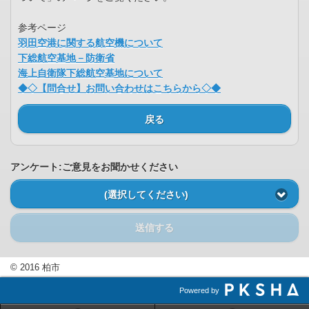
参考ページ
羽田空港に関する航空機について
下総航空基地－防衛省
海上自衛隊下総航空基地について
◆◇【問合せ】お問い合わせはこちらから◇◆
戻る
アンケート:ご意見をお聞かせください
(選択してください)
送信する
© 2016 柏市
Powered by