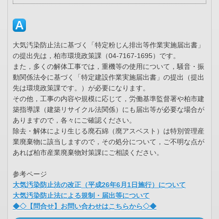
大気汚染防止法に基づく「特定粉じん排出等作業実施届出書」
の提出先は，柏市環境政策課（04-7167-1695）です。
また，多くの解体工事では，重機等の使用について，騒音・振
動関係法令に基づく「特定建設作業実施届出書」の提出（提出
先は環境政策課です。）が必要になります。
その他，工事の内容や規模に応じて，労働基準監督署や柏市建
築指導課（建築リサイクル法関係）にも届出等が必要な場合が
ありますので，各々にご確認ください。
除去・解体により生じる廃石綿（廃アスベスト）は特別管理産
業廃棄物に該当しますので，その処分について，ご不明な点が
あれば柏市産業廃棄物対策課にご相談ください。
参考ページ
大気汚染防止法の改正（平成26年6月1日施行）について
大気汚染防止法による規制・届出等について
◆◇【問合せ】お問い合わせはこちらから◇◆