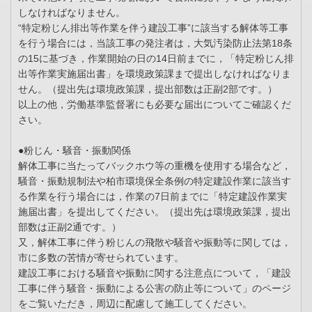
しなければなりません。
“特定粉じん排出等作業を伴う建設工事”に該当する解体等工事
を行う場合には，当該工事の発注者は，大気汚染防止法第18条
の15に基づき，作業開始の日の14日前までに，「特定粉じん排
出等作業実施届出書」を環境政策課まで提出しなければなりま
せん。（提出先は環境政策課，提出部数は正副2部です。）
以上の他，労働基準監督署にも必要な届出についてご確認くだ
さい。
●粉じん・騒音・振動関係
解体工事に当たってバックホウ等の重機を使用する場合など，
騒音・振動規制法や柏市環境保全条例の特定建設作業に該当す
る作業を行う場合には，作業の7日前までに「特定建設作業実
施届出書」を提出してください。（提出先は環境政策課，提出
部数は正副2通です。）
又，解体工事に伴う粉じんの飛散や騒音や振動等に関しては，
市に多数の苦情が寄せられています。
建設工事における騒音や振動に関する注意点について，「建設
工事に伴う騒音・振動による公害の防止等について」のページ
をご覧いただき，周辺に配慮して施工してください。