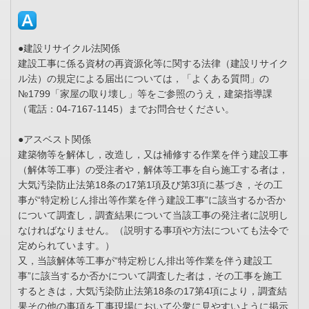
●建設リサイクル法関係
建設工事に係る資材の再資源化等に関する法律（建設リサイク
ル法）の規定による届出については，「よくある質問」の
№1799「家屋の取り壊し」等をご参照のうえ，建築指導課
（電話：04-7167-1145）までお問合せください。
●アスベスト関係
建築物等を解体し，改造し，又は補修する作業を伴う建設工事
（解体等工事）の受注者や，解体等工事を自ら施工する者は，
大気汚染防止法第18条の17第1項及び第3項に基づき，その工
事が“特定粉じん排出等作業を伴う建設工事”に該当するか否か
について調査し，調査結果について当該工事の発注者に説明し
なければなりません。（説明する事項や方法についても法令で
定められています。）
又，当該解体等工事が“特定粉じん排出等作業を伴う建設工
事”に該当するか否かについて調査した者は，その工事を施工
するときは，大気汚染防止法第18条の17第4項により，調査結
果その他の事項を工事現場において公衆に見やすいように掲示