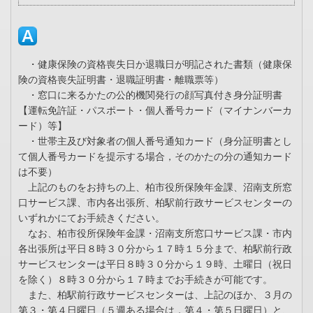
・健康保険の資格喪失日か退職日が明記された書類（健康保
険の資格喪失証明書・退職証明書・離職票等）
・窓口に来るかたの公的機関発行の顔写真付き身分証明書
【運転免許証・パスポート・個人番号カード（マイナンバーカ
ード）等】
・世帯主及び対象者の個人番号通知カード（身分証明書とし
て個人番号カードを提示する場合，そのかたの分の通知カード
は不要）
上記のものをお持ちの上、柏市役所保険年金課、沼南支所窓
口サービス課、市内各出張所、柏駅前行政サービスセンターの
いずれかにてお手続きください。
なお、柏市役所保険年金課・沼南支所窓口サービス課・市内
各出張所は平日８時３０分から１７時１５分まで、柏駅前行政
サービスセンターは平日８時３０分から１９時、土曜日（祝日
を除く）８時３０分から１７時までお手続きが可能です。
また、柏駅前行政サービスセンターは、上記のほか、３月の
第３・第４日曜日（５週ある場合は，第４・第５日曜日）と、